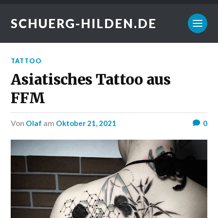
SCHUERG-HILDEN.DE
TATTOO
Asiatisches Tattoo aus
FFM
von
Olaf
am
Oktober 21, 2021
0